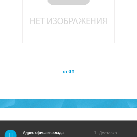
Свет
от
0
Адрес офиса и склада:
Доставка