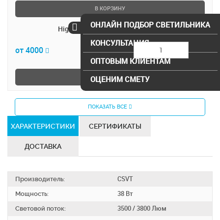
В КОРЗИНУ
ОНЛАЙН ПОДБОР СВЕТИЛЬНИКА
Hightech-38/Opal IP54 3500Люм
КОНСУЛЬТАЦИЯ
от 4000
ОПТОВЫМ КЛИЕНТАМ
В КОРЗИНУ
ОЦЕНИМ СМЕТУ
ПОКАЗАТЬ ВСЕ
ХАРАКТЕРИСТИКИ
СЕРТИФИКАТЫ
ДОСТАВКА
Производитель:
CSVT
Мощность:
38 Вт
Световой поток:
3500 / 3800 Люм