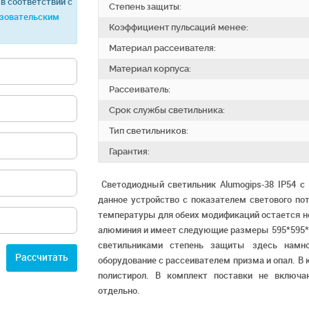
в соответствии с
Степень защиты:
зовательским
Коэффициент пульсаций менее:
Материал рассеивателя:
Материал корпуса:
Рассеиватель:
Срок службы светильника:
Тип светильников:
Гарантия:
Светодиодный светильник Alumogips-38 IP54 
данное устройство с показателем светового по
температуры для обеих модификаций остается н
алюминия и имеет следующие размеры 595*595*
светильниками степень защиты здесь намн
Расcчитать
оборудование с рассеивателем призма и опал. В
полистирол. В комплект поставки не включ
отдельно.