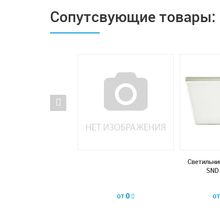
Сопутсвующие товары:
Светильни
SND 
от
0
от
0
о