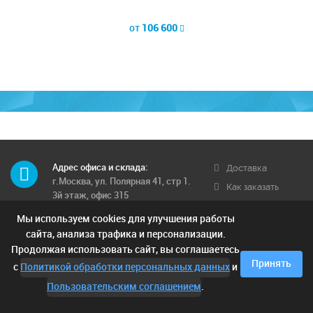
от
106 600
Адрес офиса и склада:
Доставка
г.Москва, ул. Полярная 41, стр 1.
Как заказать
3й этаж, офис 315
Обратная связь
Мы используем cookies для улучшения работы
Телефон многоканальный:
Условия
8 (495) 662-71-12
сайта, анализа трафика и персонализации.
доставки
Продолжая использовать сайт, вы соглашаетесь
Контактные телефоны:
Отзывы
Принять
с
Политикой обработки персональных данных
и
8 (925) 249-00-15; 8 (903) 682-42-
05;
Пользовательским соглашением
.