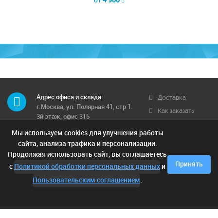
от
4 900
Адрес офиса и склада:
Доставка
г.Москва, ул. Полярная 41, стр 1.
Как заказать
3й этаж, офис 315
Обратная связь
Мы используем cookies для улучшения работы
Телефон многоканальный:
Условия
8 (495) 662-71-12
сайта, анализа трафика и персонализации.
доставки
Продолжая использовать сайт, вы соглашаетесь
Контактные телефоны:
Отзывы
Принять
с
Политикой обработки персональных данных
и
8 (925) 249-00-15; 8 (903) 682-42-
05;
Пользовательским соглашением
.