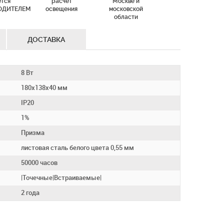
ется
расчет
Москве и
ОДИТЕЛЕМ
освещения
московской
области
ДОСТАВКА
8 Вт
180х138х40 мм
IP20
1%
Призма
листовая сталь белого цвета 0,55 мм
50000 часов
|Точечные|Встраиваемые|
2 года