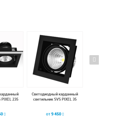
карданный
Светодиодный карданный
Светодиодный кард
 PIXEL 235
светильник SVS PIXEL 35
светильник SVS СUB
50
от
9 450
от
14 950