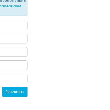
в соответствии с
зовательским
Расcчитать