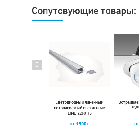
Сопутсвующие товары:
тодиодный линейный
Светодиодный линейный
Встраивае
аиваемый светильник
встраиваемый светильник
SVS
LINE 3263-15
LINE 3250-15
от
5 350
от
4 900
о