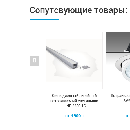
Сопутсвующие товары:
тодиодный линейный
Светодиодный линейный
Встраивае
аиваемый светильник
встраиваемый светильник
SVS
LINE 3263-15
LINE 3250-15
от
5 350
от
4 900
о