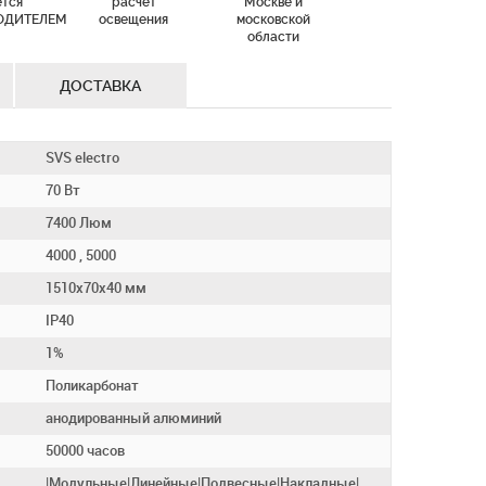
ется
расчет
Москве и
ОДИТЕЛЕМ
освещения
московской
области
ДОСТАВКА
SVS electro
70 Вт
7400 Люм
4000 , 5000
1510х70х40 мм
IP40
1%
Поликарбонат
анодированный алюминий
50000 часов
|Модульные|Линейные|Подвесные|Накладные|