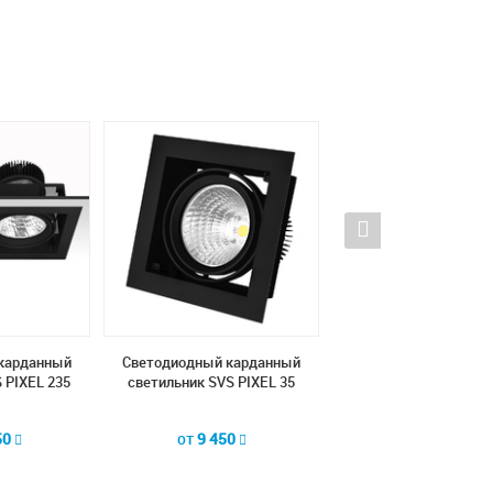
карданный
Светодиодный карданный
Светодиодный кард
 PIXEL 235
светильник SVS PIXEL 35
светильник SVS СUB
50
от
9 450
от
14 950