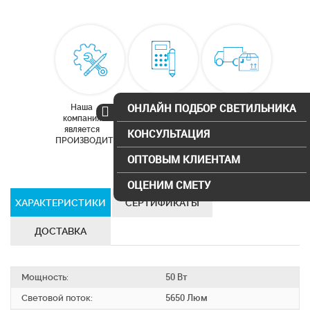
ОНЛАЙН ПОДБОР СВЕТИЛЬНИКА
Наша
Бесплатный
Доставка по
компания
расчет
Москве и
является
освещения
московской
КОНСУЛЬТАЦИЯ
ПРОИЗВОДИТЕЛЕМ
области
ОПТОВЫМ КЛИЕНТАМ
ОЦЕНИМ СМЕТУ
ХАРАКТЕРИСТИКИ
СЕРТИФИКАТЫ
ДОСТАВКА
Мощность:
50 Вт
Световой поток:
5650 Люм