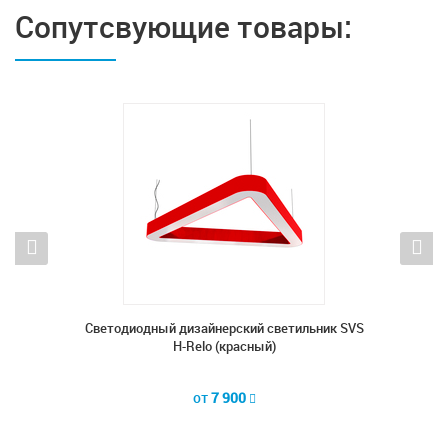
Сопутсвующие товары:
ник SVS
Cветодиодный дизайнерский светильник SVS
Cветод
H-Relo (красный)
от
7 900