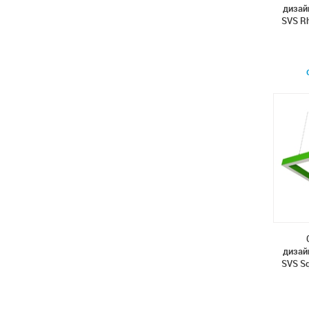
дизай
SVS R
дизай
SVS Sq