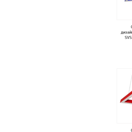
дизай
SVS 