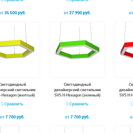
от
35 500 руб.
от
27 990 руб.
о
Cветодиодный
Cветодиодный
C
нерский светильник
дизайнерский светильник
дизайн
-Hexagon (желтый)
SVS H-Hexagon (зеленый)
SVS H-
Сравнить
Сравнить
от
7 700 руб.
от
7 700 руб.
о