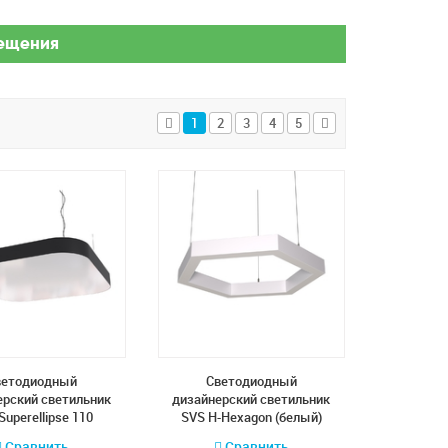
вещения
1
2
3
4
5
ветодиодный
Cветодиодный
ерский светильник
дизайнерский светильник
Superellipse 110
SVS H-Hexagon (белый)
Сравнить
Сравнить