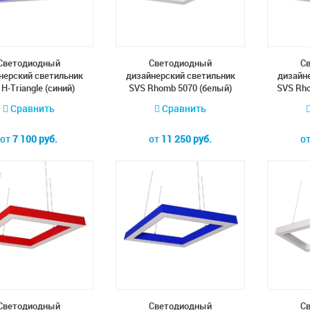
Cветодиодный
Cветодиодный
C
нерский светильник
дизайнерский светильник
дизайн
H-Triangle (синий)
SVS Rhomb 5070 (белый)
SVS Rh
Сравнить
Сравнить
от
7 100 руб.
от
11 250 руб.
о
Cветодиодный
Cветодиодный
C