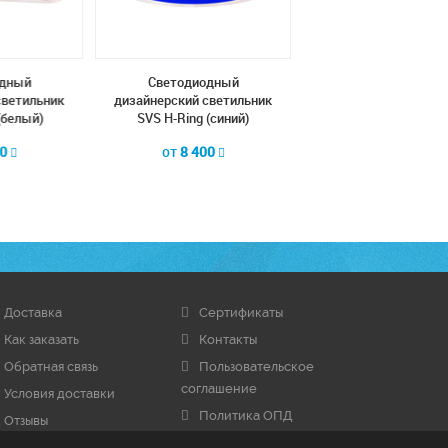
дный
Cветодиодный
Cветодиодный
светильник
дизайнерский светильник
дизайнерский свети
(белый)
SVS H-Ring (синий)
SVS H-Ring (красн
00
от
8 400
от
8 400
Доставка
Сертификаты
Как заказать
Контакты
Обратная связь
Пользовательское
соглашение
Условия доставки
Политика ОПД
Отзывы