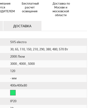
омпания
Бесплатный
Доставка по
ется
расчет
Москве и
ОДИТЕЛЕМ
освещения
московской
области
ДОСТАВКА
SVS electro
30, 65, 110, 150, 210, 290, 380, 480, 570 Вт
2000 Люм
3000 , 4000 , 5000
120
- мм
400х400х80
IP20