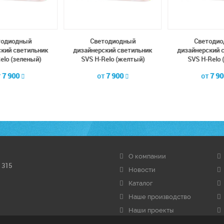
тодиодный
Cветодиодный
Cветодио
кий светильник
дизайнерский светильник
дизайнерский 
elo (зеленый)
SVS H-Relo (желтый)
SVS H-Relo 
т
7 900
от
7 900
от
7 9
О компании
 315
Новости
Каталог
Наше производство
Наши проекты