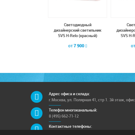
Cветодиодный
Cветодиодный
Cве
йнерский светильник
дизайнерский светильник
дизайнерс
VS H-Relo (синий)
SVS H-Relo (красный)
SVS H-R
от
7 900
от
7 900
о
Адрес офиса и склада:
г.Москва, ул. Полярная 41, стр 1. 3й этаж, офис
Телефон многоканальный:
8 (495) 662-71-12
Контактные телефоны:
8 (925) 249-00-15; 8 (903) 682-42-05;