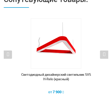
ник SVS
Cветодиодный дизайнерский светильник SVS
Cветод
H-Relo (красный)
от
7 900