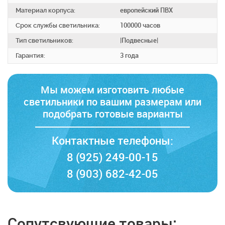
Материал корпуса:
европейский ПВХ
Срок службы светильника:
100000 часов
Тип светильников:
|Подвесные|
Гарантия:
3 года
Мы можем изготовить любые
светильники по вашим размерам
или
подобрать готовые варианты
Контактные телефоны:
8 (925) 249-00-15
8 (903) 682-42-05
Сопутсвующие товары: