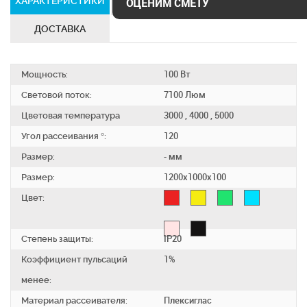
ХАРАКТЕРИСТИКИ
СЕРТИФИКАТЫ
ОЦЕНИМ СМЕТУ
ДОСТАВКА
Мощность:
100 Вт
Световой поток:
7100 Люм
Цветовая температура
3000 , 4000 , 5000
Угол рассеивания °:
120
Размер:
- мм
Размер:
1200х1000х100
Цвет:
Степень защиты:
IP20
Коэффициент пульсаций
1%
менее:
Материал рассеивателя:
Плексиглас