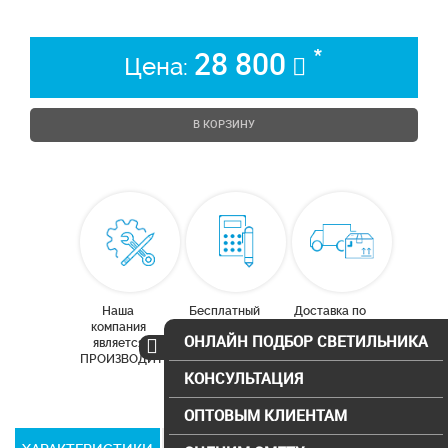
*
28 800
Цена:
В КОРЗИНУ
Наша
Бесплатный
Доставка по
компания
расчет
Москве и
ОНЛАЙН ПОДБОР СВЕТИЛЬНИКА
является
освещения
московской
ПРОИЗВОДИТЕЛЕМ
области
КОНСУЛЬТАЦИЯ
ОПТОВЫМ КЛИЕНТАМ