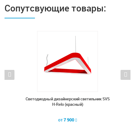
Сопутсвующие товары:
ник SVS
Cветодиодный дизайнерский светильник SVS
Cветод
H-Relo (красный)
от
7 900