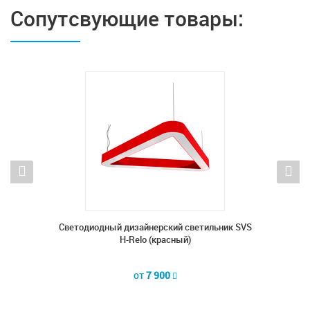
Сопутсвующие товары:
ник SVS
Cветодиодный дизайнерский светильник SVS
Cветод
H-Relo (красный)
от
7 900