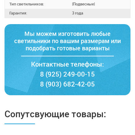
Тип светильников:
|Подвесные|
Гарантия:
3 года
Мы можем изготовить любые
светильники по вашим размерам
или
подобрать готовые варианты
Контактные телефоны:
8 (925) 249-00-15
8 (903) 682-42-05
Сопутсвующие товары: