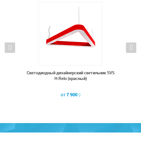
ник SVS
Cветодиодный дизайнерский светильник SVS
Cветод
H-Relo (красный)
от
7 900