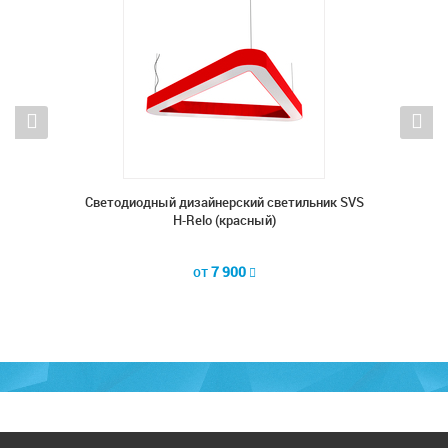
ник SVS
Cветодиодный дизайнерский светильник SVS
Cветод
H-Relo (красный)
от
7 900