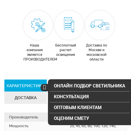
Наша
Бесплатный
Доставка по
компания
расчет
Москве и
является
освещения
московской
ПРОИЗВОДИТЕЛЕМ
области
ОНЛАЙН ПОДБОР СВЕТИЛЬНИКА
ХАРАКТЕРИСТИКИ
СЕРТИФИКАТЫ
КОНСУЛЬТАЦИЯ
ДОСТАВКА
ОПТОВЫМ КЛИЕНТАМ
Производитель:
SVS electro
ОЦЕНИМ СМЕТУ
Мощность:
25, 45, 65, 80, 100, 120, 140,