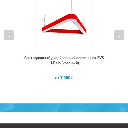
ник SVS
Cветодиодный дизайнерский светильник SVS
Cветод
H-Relo (красный)
от
7 900