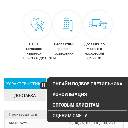
Наша
Бесплатный
Доставка по
компания
расчет
Москве и
является
освещения
московской
ПРОИЗВОДИТЕЛЕМ
области
ОНЛАЙН ПОДБОР СВЕТИЛЬНИКА
ХАРАКТЕРИСТИКИ
СЕРТИФИКАТЫ
КОНСУЛЬТАЦИЯ
ДОСТАВКА
ОПТОВЫМ КЛИЕНТАМ
Производитель:
SVS electro
ОЦЕНИМ СМЕТУ
Мощность:
20, 40, 75, 100, 140, 190, 250,