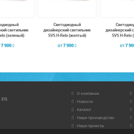
тодиодный
Cветодиодный
Cветодио
кий светильник
дизайнерский светильник
дизайнерский 
elo (зеленый)
SVS H-Relo (желтый)
SVS H-Relo 
т
7 900
от
7 900
от
7 9
О компании
 315
Новости
Каталог
Наше производство
Наши проекты