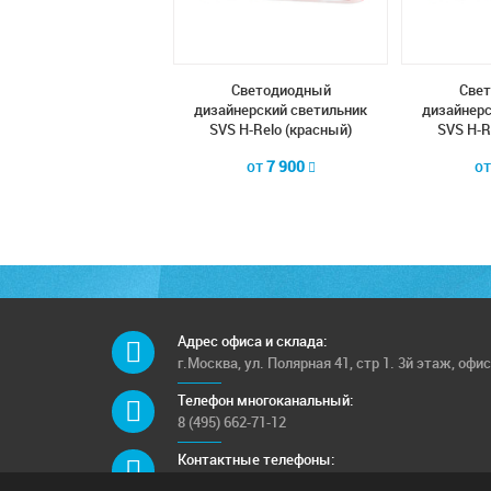
Cветодиодный
Cветодиодный
Cве
йнерский светильник
дизайнерский светильник
дизайнерс
VS H-Relo (синий)
SVS H-Relo (красный)
SVS H-R
от
7 900
от
7 900
о
Адрес офиса и склада:
г.Москва, ул. Полярная 41, стр 1. 3й этаж, офис
Телефон многоканальный:
8 (495) 662-71-12
Контактные телефоны:
8 (925) 249-00-15; 8 (903) 682-42-05;