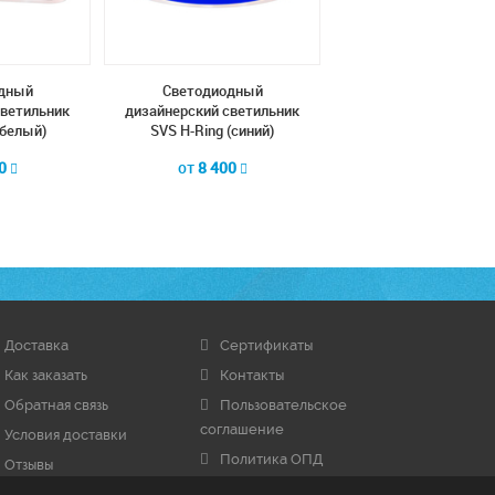
дный
Cветодиодный
Cветодиодный
светильник
дизайнерский светильник
дизайнерский свети
(белый)
SVS H-Ring (синий)
SVS H-Ring (красн
00
от
8 400
от
8 400
Доставка
Сертификаты
Как заказать
Контакты
Обратная связь
Пользовательское
соглашение
Условия доставки
Политика ОПД
Отзывы