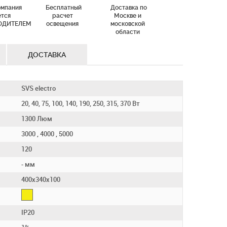
омпания
Бесплатный
Доставка по
ется
расчет
Москве и
ОДИТЕЛЕМ
освещения
московской
области
ДОСТАВКА
SVS electro
20, 40, 75, 100, 140, 190, 250, 315, 370 Вт
1300 Люм
3000 , 4000 , 5000
120
- мм
400х340х100
IP20