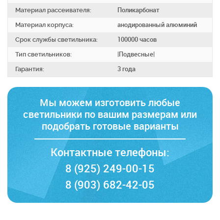
Материал рассеивателя:
Поликарбонат
Материал корпуса:
анодированный алюминий
Срок службы светильника:
100000 часов
Тип светильников:
|Подвесные|
Гарантия:
3 года
Мы можем изготовить любые
светильники по вашим размерам
или
подобрать готовые варианты
Контактные телефоны:
8 (925) 249-00-15
8 (903) 682-42-05