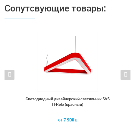
Сопутсвующие товары:
ник SVS
Cветодиодный дизайнерский светильник SVS
Cветод
H-Relo (красный)
от
7 900