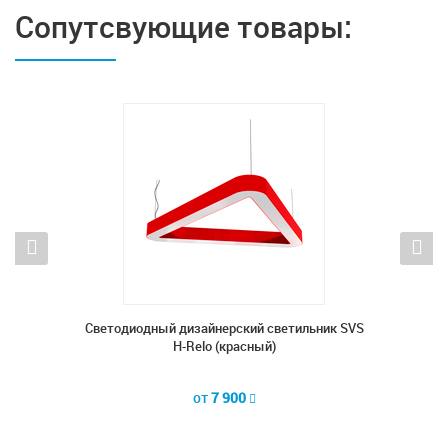
Сопутсвующие товары:
ник SVS
Cветодиодный дизайнерский светильник SVS
Cветод
H-Relo (красный)
от
7 900