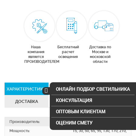
Наша
Бесплатный
Доставка по
компания
расчет
Москве и
является
освещения
московской
ПРОИЗВОДИТЕЛЕМ
области
ОНЛАЙН ПОДБОР СВЕТИЛЬНИКА
ХАРАКТЕРИСТИКИ
СЕРТИФИКАТЫ
КОНСУЛЬТАЦИЯ
ДОСТАВКА
ОПТОВЫМ КЛИЕНТАМ
Производитель:
SVS electro
ОЦЕНИМ СМЕТУ
Мощность:
15, 30, 50, 65, 95, 130, 170, 210,