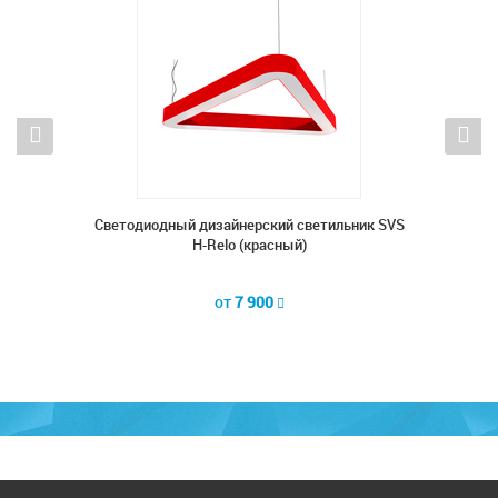
ник SVS
Cветодиодный дизайнерский светильник SVS
Cветод
H-Relo (красный)
от
7 900