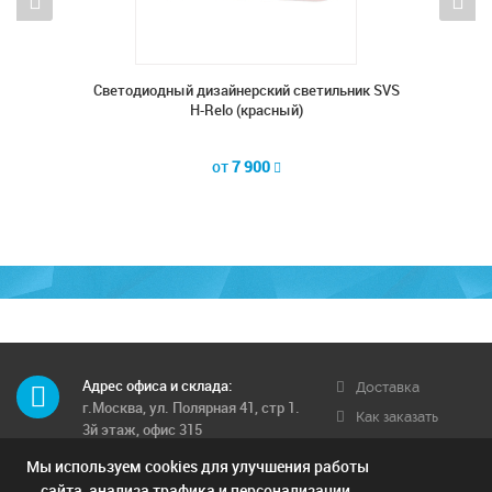
ник SVS
Cветодиодный дизайнерский светильник SVS
Cветод
H-Relo (красный)
от
7 900
Адрес офиса и склада:
Доставка
г.Москва, ул. Полярная 41, стр 1.
Как заказать
3й этаж, офис 315
Обратная связь
Мы используем cookies для улучшения работы
Телефон многоканальный:
Условия
8 (495) 662-71-12
сайта, анализа трафика и персонализации.