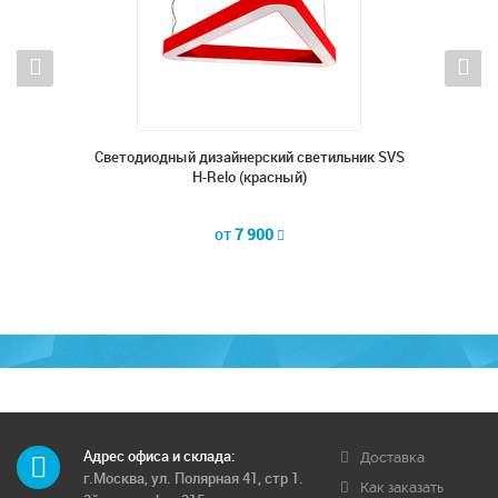
ник SVS
Cветодиодный дизайнерский светильник SVS
Cветод
H-Relo (красный)
от
7 900
Адрес офиса и склада:
Доставка
г.Москва, ул. Полярная 41, стр 1.
Как заказать