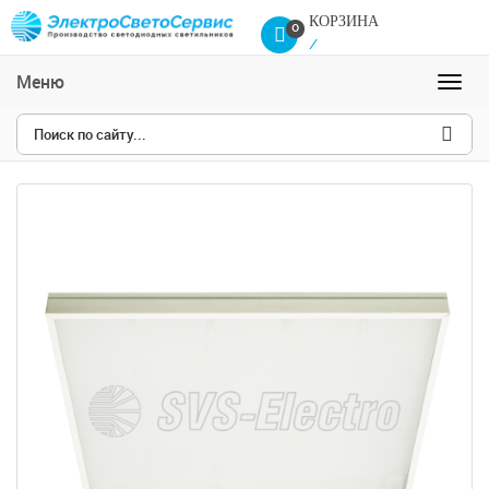
КОРЗИНА
0
/
0
Сравнение товаров
Меню
Навиг