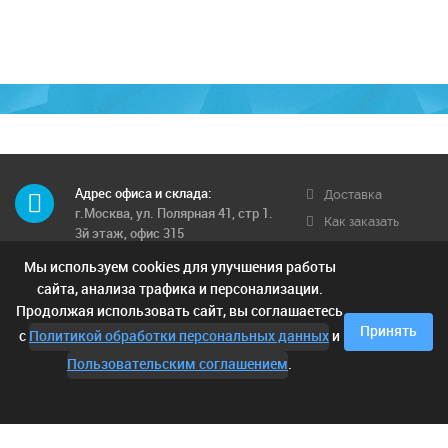
Адрес офиса и склада:
Доставка
г.Москва, ул. Полярная 41, стр 1.
Как заказать
3й этаж, офис 315
Обратная связь
Мы используем cookies для улучшения работы
Телефон многоканальный:
Условия
8 (495) 662-71-12
сайта, анализа трафика и персонализации.
доставки
Продолжая использовать сайт, вы соглашаетесь
Контактные телефоны:
Отзывы
Принять
с
Политикой обработки персональных данных
и
8 (925) 249-00-15; 8 (903) 682-42-
05;
Пользовательским соглашением
.