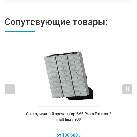
Сопутсвующие товары:
lazma-3
Светодиодный прожектор SVS Prom Plazma-3
Светод
multilinza 800
от
106 600