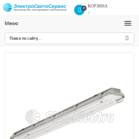
КОРЗИНА
0
/
0
Сравнение товаров
Меню
Навиг