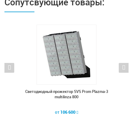
Сопутсвующие товары:
lazma-3
Светодиодный прожектор SVS Prom Plazma-3
Светод
multilinza 800
от
106 600