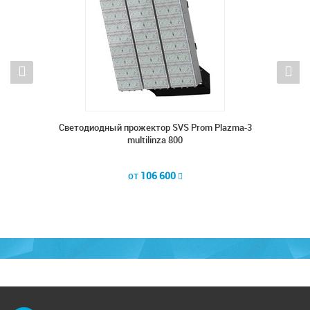
lazma-3
Светодиодный прожектор SVS Prom Plazma-3
Светод
multilinza 800
от
106 600