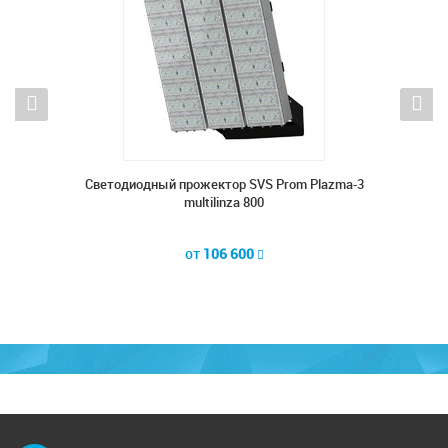
lazma-3
Светодиодный прожектор SVS Prom Plazma-3
Светод
multilinza 800
от
106 600