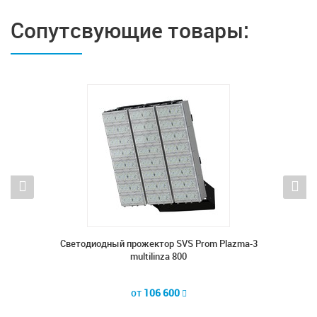
Сопутсвующие товары:
lazma-3
Светодиодный прожектор SVS Prom Plazma-3
Светод
multilinza 800
от
106 600