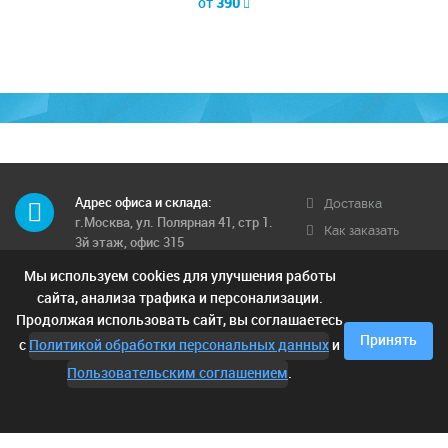
от
390
Адрес офиса и склада:
Доставка
г.Москва, ул. Полярная 41, стр 1.
Как заказать
3й этаж, офис 315
Обратная связь
Мы используем cookies для улучшения работы
Телефон многоканальный:
Условия
8 (495) 662-71-12
сайта, анализа трафика и персонализации.
доставки
Продолжая использовать сайт, вы соглашаетесь
Контактные телефоны:
Отзывы
Принять
с
Политикой обработки персональных данных
и
8 (925) 249-00-15; 8 (903) 682-42-
05;
Пользовательским соглашением
.