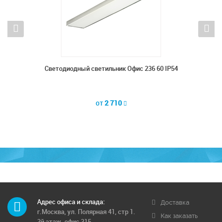
60 Опал
Светодиодный светильник Офис 236 60 IP54
Светод
от
2 710
Адрес офиса и склада:
Доставка
г.Москва, ул. Полярная 41, стр 1.
Как заказать
3й этаж, офис 315