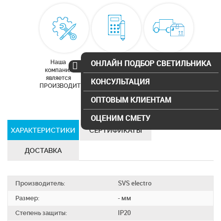
Наша
Бесплатный
Доставка по
ОНЛАЙН ПОДБОР СВЕТИЛЬНИКА
компания
расчет
Москве и
является
освещения
московской
КОНСУЛЬТАЦИЯ
ПРОИЗВОДИТЕЛЕМ
области
ОПТОВЫМ КЛИЕНТАМ
ОЦЕНИМ СМЕТУ
ХАРАКТЕРИСТИКИ
СЕРТИФИКАТЫ
ДОСТАВКА
Производитель:
SVS electro
Размер:
- мм
Степень защиты:
IP20