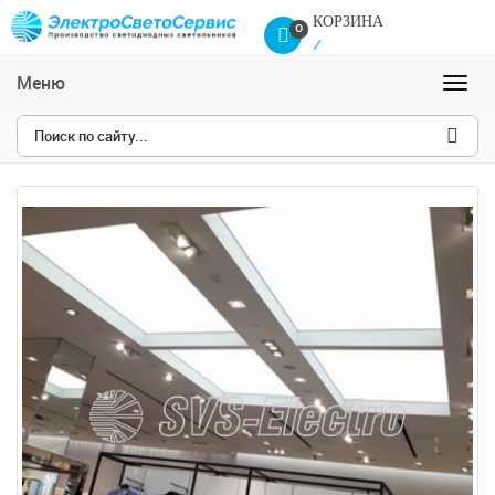
КОРЗИНА
0
/
0
Сравнение товаров
Меню
Навиг