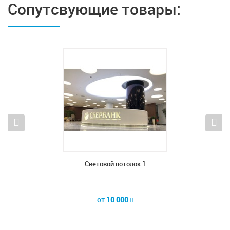
Сопутсвующие товары:
Световой потолок 1
Световой потолок 3
от
10 000
от
10 000