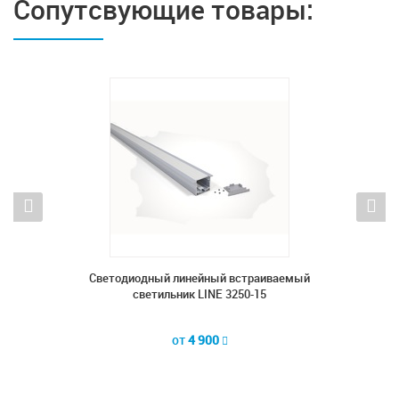
Сопутсвующие товары:
аемый
Светодиодный линейный встраиваемый
Встр
светильник LINE 3250-15
от
4 900