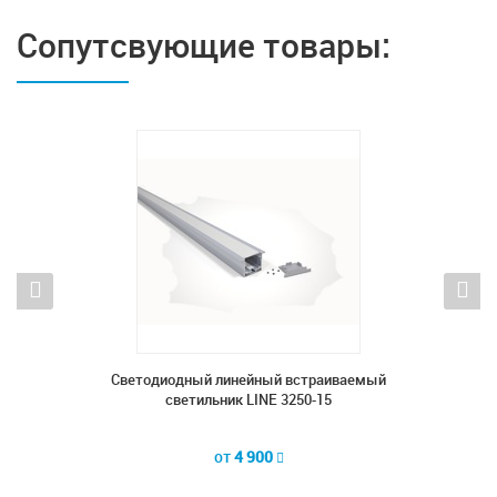
Сопутсвующие товары:
аемый
Светодиодный линейный встраиваемый
Встр
светильник LINE 3250-15
от
4 900