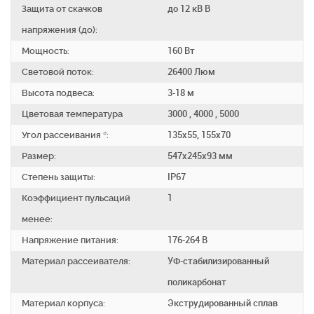
Защита от скачков
до 12 кВ В
напряжения (до):
Мощность:
160 Вт
Световой поток:
26400 Люм
Высота подвеса:
3-18 м
Цветовая температура
3000 , 4000 , 5000
Угол рассеивания °:
135х55, 155х70
Размер:
547x245x93 мм
Степень защиты:
IP67
Коэффициент пульсаций
1
менее:
Напряжение питания:
176-264 В
Материал рассеивателя:
УФ-стабилизированный
поликарбонат
Материал корпуса:
Экструдированный сплав