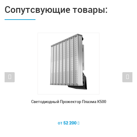
Сопутсвующие товары:
К1000
Светодиодный Прожектор Плазма К500
Све
от
52 200