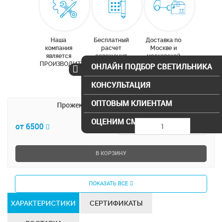
Наша
Бесплатный
Доставка по
компания
расчет
Москве и
является
освещения
московской
ПРОИЗВОДИТЕЛЕМ
области
ОНЛАЙН ПОДБОР СВЕТИЛЬНИКА
КОНСУЛЬТАЦИЯ
ОПТОВЫМ КЛИЕНТАМ
Прожектор светодиодный 200Вт
ОЦЕНИМ СМЕТУ
от 6500
В КОРЗИНУ
ПОКАЗАТЬ ВСЕ
ХАРАКТЕРИСТИКИ
СЕРТИФИКАТЫ