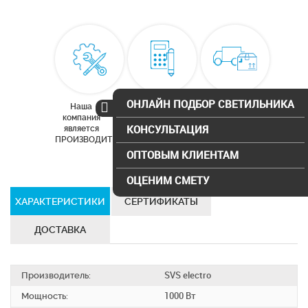
ОНЛАЙН ПОДБОР СВЕТИЛЬНИКА
Наша
Бесплатный
Доставка по
компания
расчет
Москве и
КОНСУЛЬТАЦИЯ
является
освещения
московской
ПРОИЗВОДИТЕЛЕМ
области
ОПТОВЫМ КЛИЕНТАМ
ОЦЕНИМ СМЕТУ
ХАРАКТЕРИСТИКИ
СЕРТИФИКАТЫ
ДОСТАВКА
Производитель:
SVS electro
Мощность:
1000 Вт