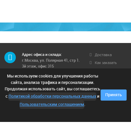
Адрес офиса и склада:
Доставка
г.Москва, ул. Полярная 41, стр 1.
Как заказать
3й этаж, офис 315
Обратная связь
Мы используем cookies для улучшения работы
Телефон многоканальный:
Условия
8 (495) 662-71-12
сайта, анализа трафика и персонализации.
доставки
Продолжая использовать сайт, вы соглашаетесь
Контактные телефоны:
Отзывы
Принять
с
Политикой обработки персональных данных
и
8 (925) 249-00-15; 8 (903) 682-42-
05;
Пользовательским соглашением
.