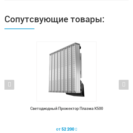
Сопутсвующие товары:
К1000
Светодиодный Прожектор Плазма К500
Све
от
52 200