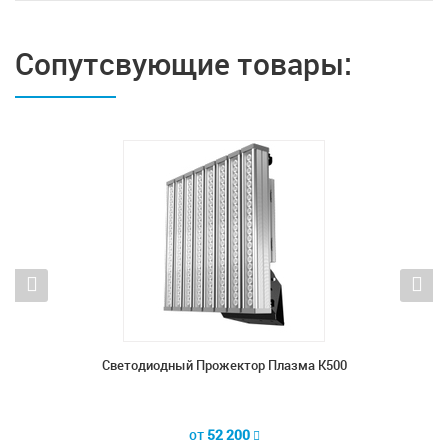
Сопутсвующие товары:
К1000
Светодиодный Прожектор Плазма К500
Све
от
52 200