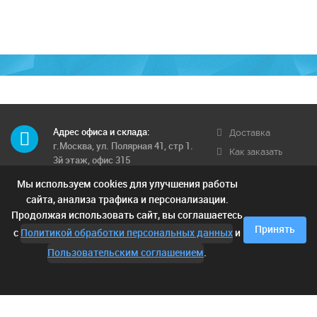
Адрес офиса и склада:
Доставка
г.Москва, ул. Полярная 41, стр 1.
Как заказать
3й этаж, офис 315
Обратная связь
Мы используем cookies для улучшения работы
Телефон многоканальный:
Условия
8 (495) 662-71-12
сайта, анализа трафика и персонализации.
доставки
Продолжая использовать сайт, вы соглашаетесь
Контактные телефоны:
Отзывы
Принять
с
Политикой обработки персональных данных
и
8 (925) 249-00-15; 8 (903) 682-42-
05;
Пользовательским соглашением
.