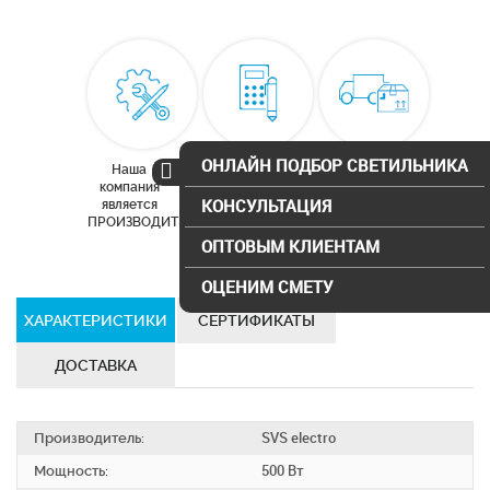
ОНЛАЙН ПОДБОР СВЕТИЛЬНИКА
Наша
Бесплатный
Доставка по
компания
расчет
Москве и
КОНСУЛЬТАЦИЯ
является
освещения
московской
ПРОИЗВОДИТЕЛЕМ
области
ОПТОВЫМ КЛИЕНТАМ
ОЦЕНИМ СМЕТУ
ХАРАКТЕРИСТИКИ
СЕРТИФИКАТЫ
ДОСТАВКА
Производитель:
SVS electro
Мощность:
500 Вт