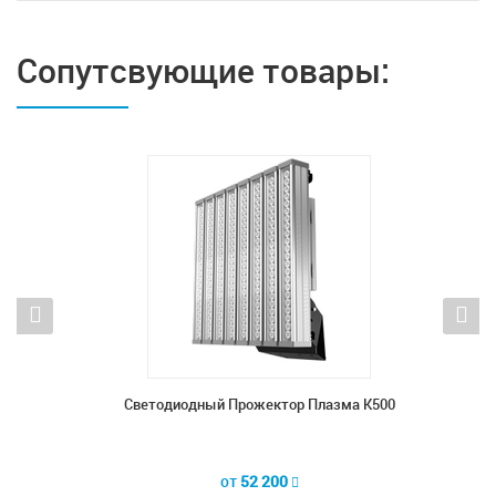
Сопутсвующие товары:
К1000
Светодиодный Прожектор Плазма К500
Све
от
52 200