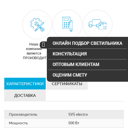
ОНЛАЙН ПОДБОР СВЕТИЛЬНИКА
Наша
Бесплатный
Доставка по
компания
расчет
Москве и
КОНСУЛЬТАЦИЯ
является
освещения
московской
ПРОИЗВОДИТЕЛЕМ
области
ОПТОВЫМ КЛИЕНТАМ
ОЦЕНИМ СМЕТУ
ХАРАКТЕРИСТИКИ
СЕРТИФИКАТЫ
ДОСТАВКА
Производитель:
SVS electro
Мощность:
500 Вт