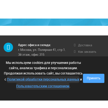
Адрес офиса и склада:
Доставка
г.Москва, ул. Полярная 41, стр 1.
Как заказать
3й этаж, офис 315
Обратная связь
Мы используем cookies для улучшения работы
Телефон многоканальный:
Условия
8 (495) 662-71-12
сайта, анализа трафика и персонализации.
доставки
Продолжая использовать сайт, вы соглашаетесь
Контактные телефоны:
Отзывы
Принять
с
Политикой обработки персональных данных
и
8 (925) 249-00-15; 8 (903) 682-42-
05;
Пользовательским соглашением
.