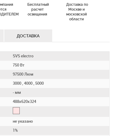
омпания
Бесплатный
Доставка по
ется
расчет
Москве и
ОДИТЕЛЕМ
освещения
московской
области
ДОСТАВКА
SVS electro
750 Вт
97500 Люм
3000 , 4000 , 5000
- мм
488х620х324
не указано
1%