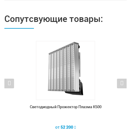
Сопутсвующие товары:
К1000
Светодиодный Прожектор Плазма К500
Све
от
52 200