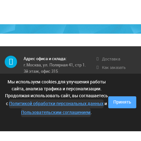
Адрес офиса и склада:
Доставка
г.Москва, ул. Полярная 41, стр 1.
Как заказать
3й этаж, офис 315
Обратная связь
Мы используем cookies для улучшения работы
Телефон многоканальный:
Условия
8 (495) 662-71-12
сайта, анализа трафика и персонализации.
доставки
Продолжая использовать сайт, вы соглашаетесь
Контактные телефоны:
Отзывы
Принять
с
Политикой обработки персональных данных
и
8 (925) 249-00-15; 8 (903) 682-42-
05;
Пользовательским соглашением
.