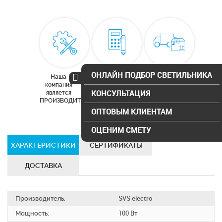
ОНЛАЙН ПОДБОР СВЕТИЛЬНИКА
Наша
Бесплатный
Доставка по
компания
расчет
Москве и
КОНСУЛЬТАЦИЯ
является
освещения
московской
ПРОИЗВОДИТЕЛЕМ
области
ОПТОВЫМ КЛИЕНТАМ
ОЦЕНИМ СМЕТУ
ХАРАКТЕРИСТИКИ
СЕРТИФИКАТЫ
ДОСТАВКА
Производитель:
SVS electro
Мощность:
100 Вт