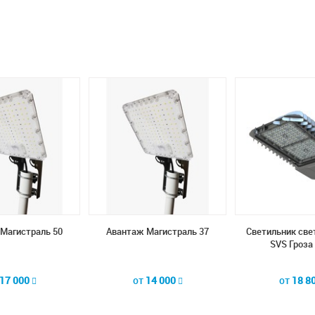
Магистраль 50
Авантаж Магистраль 37
Светильник св
SVS Гроза 
17 000
от
14 000
от
18 8