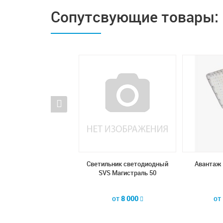
Сопутсвующие товары:
ильник светодиодный
Светильник светодиодный
Авантаж 
VS Магистраль 50
SVS Магистраль 50
от
8 000
от
8 000
от