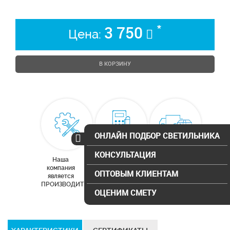
*
3 750
Цена:
В КОРЗИНУ
ОНЛАЙН ПОДБОР СВЕТИЛЬНИКА
КОНСУЛЬТАЦИЯ
Наша
Бесплатный
Доставка по
компания
расчет
Москве и
ОПТОВЫМ КЛИЕНТАМ
является
освещения
московской
ПРОИЗВОДИТЕЛЕМ
области
ОЦЕНИМ СМЕТУ