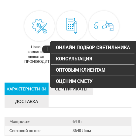
ОНЛАЙН ПОДБОР СВЕТИЛЬНИКА
Наша
Бесплатный
Доставка по
компания
расчет
Москве и
является
освещения
московской
КОНСУЛЬТАЦИЯ
ПРОИЗВОДИТЕЛЕМ
области
ОПТОВЫМ КЛИЕНТАМ
ОЦЕНИМ СМЕТУ
ХАРАКТЕРИСТИКИ
СЕРТИФИКАТЫ
ДОСТАВКА
Мощность:
64 Вт
Световой поток:
8640 Люм