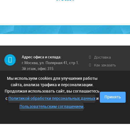
Адрес офиса и склада:
Доставка
г.Москва, ул. Полярная 41, стр 1.
Как заказать
3й этаж, офис 315
Обратная связь
Мы используем cookies для улучшения работы
Телефон многоканальный:
Условия
8 (495) 662-71-12
сайта, анализа трафика и персонализации.
доставки
Продолжая использовать сайт, вы соглашаетесь
Контактные телефоны:
Отзывы
Принять
с
Политикой обработки персональных данных
и
8 (925) 249-00-15; 8 (903) 682-42-
05;
Пользовательским соглашением
.